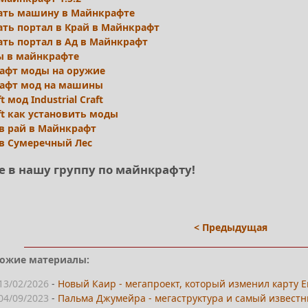
лать машину в Майнкрафте
ать портал в Край в Майнкрафт
ать портал в Ад в Майнкрафт
ы в майнкрафте
афт моды на оружие
афт мод на машины
t мод Industrial Craft
ft как установить моды
в рай в Майнкрафт
в Сумеречный Лес
е в нашу группу по майнкрафту!
< Предыдущая
ожие материалы:
13/02/2026
-
Новый Каир - мегапроект, который изменил карту Е
04/09/2023
-
Пальма Джумейра - мегаструктура и самый известн