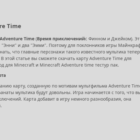
re Time
Adventure Time
(
Время приключений
с Финном и Джейком). Эт
 "Энни" и два "Эмми". Поэтому для поклонников игры Майнкра
нать, что главные персонажи такого известного мультика тепе
 В этой статье вы сможете скачать карту Adventure Time для
од для Minecraft и Minecraft Adventure time тестур пак.
рта
нию карту, созданную по мотивам мультфильма Adventure Tim
фанаты мультика будут довольны. Игра начинается с того, что в
лючений. Карта добавит в игру немного разнообразия, она
.