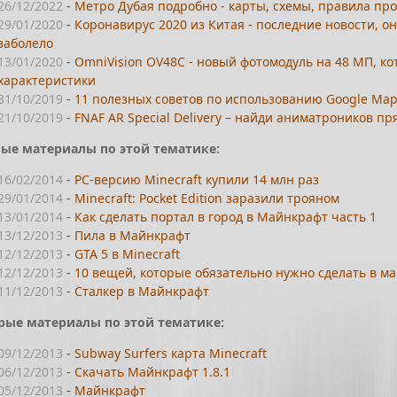
26/12/2022
-
Метро Дубая подробно - карты, схемы, правила про
29/01/2020
-
Коронавирус 2020 из Китая - последние новости, о
заболело
13/01/2020
-
OmniVision OV48C - новый фотомодуль на 48 МП, ко
характеристики
31/10/2019
-
11 полезных советов по использованию Google Maps
21/10/2019
-
FNAF AR Special Delivery – найди аниматроников пря
ые материалы по этой тематике:
16/02/2014
-
PC-версию Minecraft купили 14 млн раз
29/01/2014
-
Minecraft: Pocket Edition заразили трояном
13/01/2014
-
Как сделать портал в город в Майнкрафт часть 1
13/12/2013
-
Пила в Майнкрафт
12/12/2013
-
GTA 5 в Minecraft
12/12/2013
-
10 вещей, которые обязательно нужно сделать в м
11/12/2013
-
Сталкер в Майнкрафт
рые материалы по этой тематике:
09/12/2013
-
Subway Surfers карта Minecraft
06/12/2013
-
Скачать Майнкрафт 1.8.1
05/12/2013
-
Майнкрафт