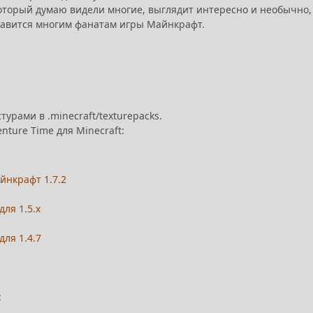
оторый думаю видели многие, выглядит интересно и необычно,
нравится многим фанатам игры Майнкрафт.
турами в .minecraft/texturepacks.
nture Time для Minecraft:
айнкрафт 1.7.2
для 1.5.х
для 1.4.7
: