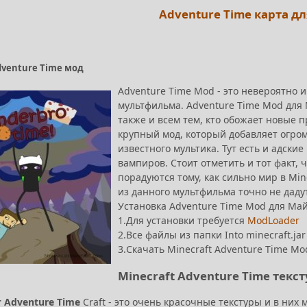
Adventure Time карта дл
dventure Time мод
Adventure Time Mod - это невероятно
мультфильма. Adventure Time Mod для 
также и всем тем, кто обожает новые п
крупный мод, который добавляет огро
известного мультика. Тут есть и адски
вампиров. Стоит отметить и тот факт, ч
порадуются тому, как сильно мир в Min
из данного мультфильма точно не дадут
Установка Adventure Time Mod для М
1.Для
установки требуется
ModLoader
2.Все файлы из папки Into minecraft.jar
3.Скачать Minecraft Adventure Time Mo
Minecraft Adventure Time текст
 Adventure Time
Craft - это очень красочные текстуры и в них