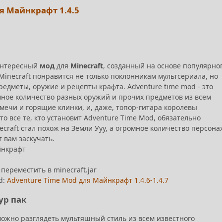
я Майнкрафт 1.4.5
 интересный
мод
для
Minecraft
, созданный на основе популярно
Minecraft понравится не только поклонникам мультсериала, но
редметы, оружие и рецепты крафта. Adventure time mod - это
мное количество разных оружий и прочих предметов из всем
е мечи и горящие клинки, и, даже, топор-гитара королевы
то все те, кто установит Adventure Time Mod, обязательно
ecraft стал похож на Земли Ууу, а огромное количество персон
 вам заскучать.
айнкрафт
 переместить в minecraft.jar
d:
Adventure Time Mod для Майнкрафт 1.4.6-1.4.7
ур пак
 можно разглядеть мультяшный стиль из всем известного