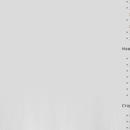
Нов
Ста