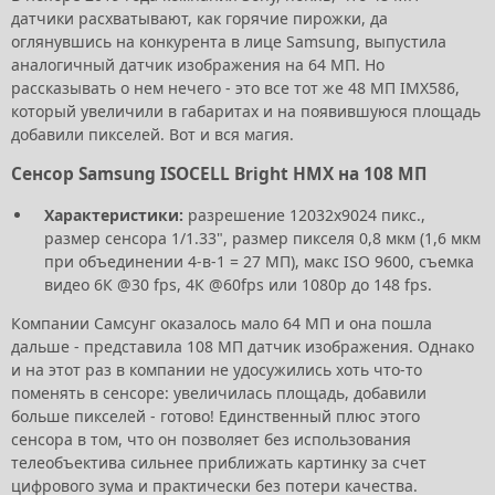
датчики расхватывают, как горячие пирожки, да
оглянувшись на конкурента в лице Samsung, выпустила
аналогичный датчик изображения на 64 МП. Но
рассказывать о нем нечего - это все тот же 48 МП IMX586,
который увеличили в габаритах и на появившуюся площадь
добавили пикселей. Вот и вся магия.
Сенсор Samsung ISOCELL Bright HMX на 108 МП
Характеристики:
разрешение 12032х9024 пикс.,
размер сенсора 1/1.33", размер пикселя 0,8 мкм (1,6 мкм
при объединении 4-в-1 = 27 МП), макс ISO 9600, съемка
видео 6К @30 fps, 4К @60fps или 1080p до 148 fps.
Компании Самсунг оказалось мало 64 МП и она пошла
дальше - представила 108 МП датчик изображения. Однако
и на этот раз в компании не удосужились хоть что-то
поменять в сенсоре: увеличилась площадь, добавили
больше пикселей - готово! Единственный плюс этого
сенсора в том, что он позволяет без использования
телеобъектива сильнее приближать картинку за счет
цифрового зума и практически без потери качества.