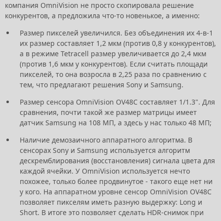
компания OmniVision не просто скопировала решение
конкурентов, а предложила что-то новенькое, а именно:
Размер пикселей увеличился. Без объединения их 4-в-1
их размер составляет 1,2 мкм (против 0,8 у конкурентов),
а в режиме Tetracell размер увеличивается до 2,4 мкм
(против 1,6 мкм у конкурентов). Если считать площади
пикселей, то она возросла в 2,25 раза по сравнению с
тем, что предлагают решения Sony и Samsung.
Размер сенсора OmniVision OV48C составляет 1/1.3". Для
сравнения, почти такой же размер матрицы имеет
датчик Samsung на 108 МП, а здесь у нас только 48 МП;
Наличие демозаичного аппаратного алгоритма. В
сенсорах Sony и Samsung используется алгоритм
дескремблирования (восстановления) сигнала цвета для
каждой ячейки. У OmniVision используется нечто
похожее, только более продвинутое - такого еще нет ни
у кого. На аппаратном уровне сенсор OmniVision OV48C
позволяет пикселям иметь разную выдержку: Long и
Short. В итоге это позволяет сделать HDR-снимок при