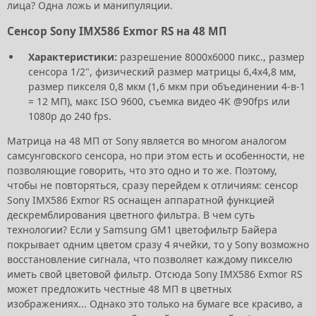
лица? Одна ложь и манипуляции.
Сенсор Sony IMX586 Exmor RS на 48 МП
Характеристики:
разрешение 8000х6000 пикс., размер
сенсора 1/2", физический размер матрицы 6,4х4,8 мм,
размер пикселя 0,8 мкм (1,6 мкм при объединении 4-в-1
= 12 МП), макс ISO 9600, съемка видео 4К @90fps или
1080p до 240 fps.
Матрица на 48 МП от Sony является во многом аналогом
самсунговского сенсора, но при этом есть и особенности, не
позволяющие говорить, что это одно и то же. Поэтому,
чтобы не повторяться, сразу перейдем к отличиям: сенсор
Sony IMX586 Exmor RS оснащен аппаратной функцией
дескремблирования цветного фильтра. В чем суть
технологии? Если у Samsung GM1 цветофильтр Байера
покрывает одним цветом сразу 4 ячейки, то у Sony возможно
восстановление сигнала, что позволяет каждому пикселю
иметь свой цветовой фильтр. Отсюда Sony IMX586 Exmor RS
может предложить честные 48 МП в цветных
изображениях... Однако это только на бумаге все красиво, а