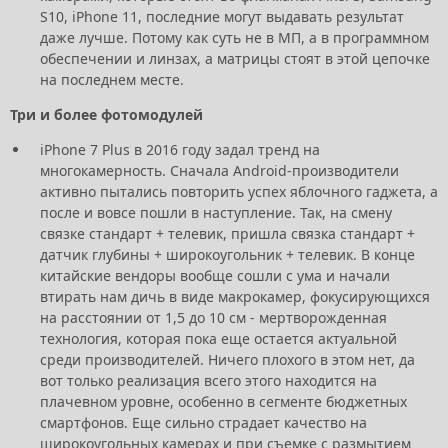
S10, iPhone 11, последние могут выдавать результат
даже лучше. Потому как суть не в МП, а в программном
обеспечении и линзах, а матрицы стоят в этой цепочке
на последнем месте.
Три и более фотомодулей
iPhone 7 Plus в 2016 году задал тренд на
многокамерность. Сначала Android-производители
активно пытались повторить успех яблочного гаджета, а
после и вовсе пошли в наступление. Так, на смену
связке стандарт + телевик, пришла связка стандарт +
датчик глубины + широкоугольник + телевик. В конце
китайские вендоры вообще сошли с ума и начали
втирать нам дичь в виде макрокамер, фокусирующихся
на расстоянии от 1,5 до 10 см - мертворожденная
технология, которая пока еще остается актуальной
среди производителей. Ничего плохого в этом нет, да
вот только реализация всего этого находится на
плачевном уровне, особенно в сегменте бюджетных
смартфонов. Еще сильно страдает качество на
широкоугольных камерах и при съемке с размытием