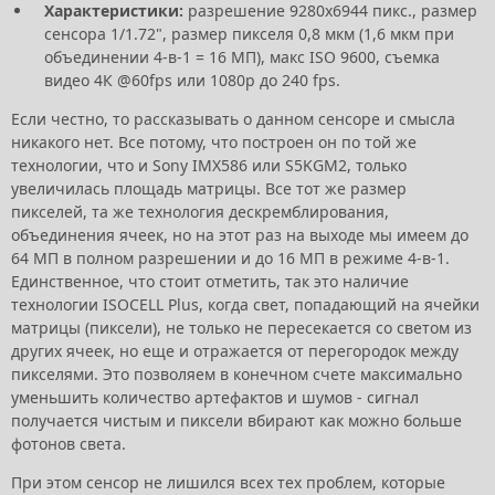
Характеристики:
разрешение 9280х6944 пикс., размер
сенсора 1/1.72", размер пикселя 0,8 мкм (1,6 мкм при
объединении 4-в-1 = 16 МП), макс ISO 9600, съемка
видео 4К @60fps или 1080p до 240 fps.
Если честно, то рассказывать о данном сенсоре и смысла
никакого нет. Все потому, что построен он по той же
технологии, что и Sony IMX586 или S5KGM2, только
увеличилась площадь матрицы. Все тот же размер
пикселей, та же технология дескремблирования,
объединения ячеек, но на этот раз на выходе мы имеем до
64 МП в полном разрешении и до 16 МП в режиме 4-в-1.
Единственное, что стоит отметить, так это наличие
технологии ISOCELL Plus, когда свет, попадающий на ячейки
матрицы (пиксели), не только не пересекается со светом из
других ячеек, но еще и отражается от перегородок между
пикселями. Это позволяем в конечном счете максимально
уменьшить количество артефактов и шумов - сигнал
получается чистым и пиксели вбирают как можно больше
фотонов света.
При этом сенсор не лишился всех тех проблем, которые