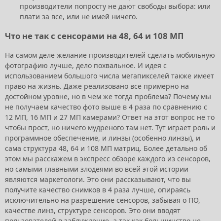
производители попросту не дают свободы выбора: или
плати за все, или не имей ничего.
Что не так с сенсорами на 48, 64 и 108 МП
На самом деле желание производителей сделать мобильную
фотографию лучше, дело похвальное. И идея с
использованием большого числа мегапикселей также имеет
право на жизнь. Даже реализовано все примерно на
достойном уровне, но в чем же тогда проблема? Почему мы
не получаем качество фото выше в 4 раза по сравнению с
12 МП, 16 МП и 27 МП камерами? Ответ на этот вопрос не то
чтобы прост, но ничего мудреного там нет. Тут играет роль и
программное обеспечение, и линзы (особенно линзы), и
сама структура 48, 64 и 108 МП матриц. Более детально об
этом мы расскажем в экспресс обзоре каждого из сенсоров,
но самыми главными злодеями во всей этой истории
являются маркетологи. Это они рассказывают, что вы
получите качество снимков в 4 раза лучше, опираясь
исключительно на разрешение сенсоров, забывая о ПО,
качестве линз, структуре сенсоров. Это они вводят
пользователей в заблуждение, а так как большинство не