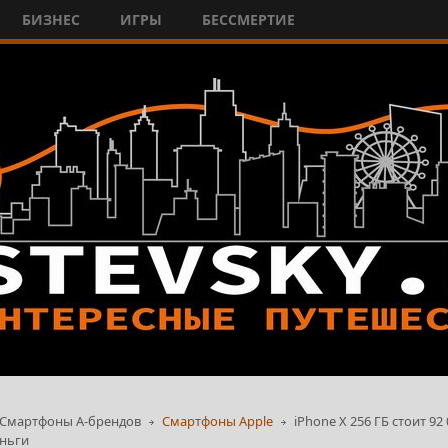
БИЗНЕС
ИГРЫ
БЕССМЕРТИЕ
Смартфоны А-брендов
Смартфоны Apple
iPhone X 256 ГБ стоит 9
еньги