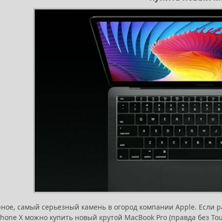
ерное, самый серьезный камень в огород компании Apple. Если 
Phone X можно купить новый крутой MacBook Pro (правда без To