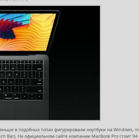
раньше в подобных топах фигурировали ноутбуки на Windows, т
uch Bar). На официальном сайте компании MacBook Pro стоит 94