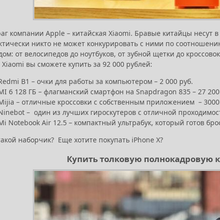
аг компании Apple – китайская Xiaomi. Бравые китайцы несут 
ктически никто не может конкурировать с ними по соотношени
ом: от велосипедов до ноутбуков, от зубной щетки до кроссовок
 Xiaomi вы сможете купить за 92 000 рублей:
Redmi B1 – очки для работы за компьютером – 2 000 руб.
MI 6 128 ГБ – флагманский смартфон на Snapdragon 835 – 27 200
Mijia – отличные кроссовки с собственным приложением – 3000
Ninebot – один из лучших гироскутеров с отличной проходимост
Mi Notebook Air 12.5 – компактный ультрабук, который готов бр
такой наборчик? Еще хотите покупать iPhone X?
Купить толковую полнокадровую 