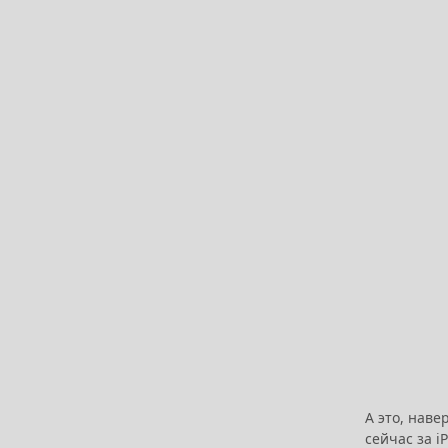
А это, нав
сейчас за i