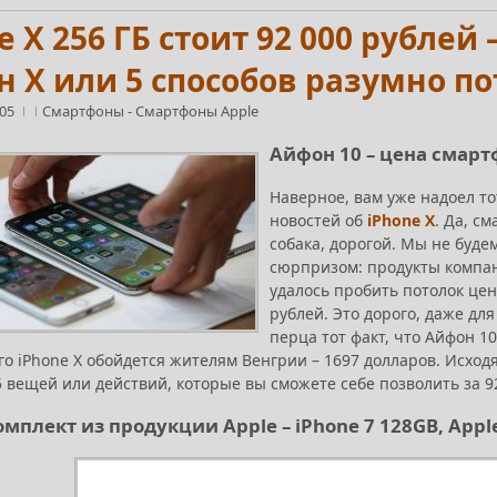
e X 256 ГБ стоит 92 000 рублей
 Х или 5 способов разумно по
:05
Смартфоны
-
Смартфоны Apple
Айфон 10 – цена смарт
Наверное, вам уже надоел то
новостей об
iPhone X
. Да, с
собака, дорогой. Мы не буде
сюрпризом: продукты компани
удалось пробить потолок цен
рублей. Это дорого, даже д
перца тот факт, что Айфон 1
го iPhone X обойдется жителям Венгрии – 1697 долларов. Исхо
 вещей или действий, которые вы сможете себе позволить за 9
мплект из продукции Apple – iPhone 7 128GB, Apple 