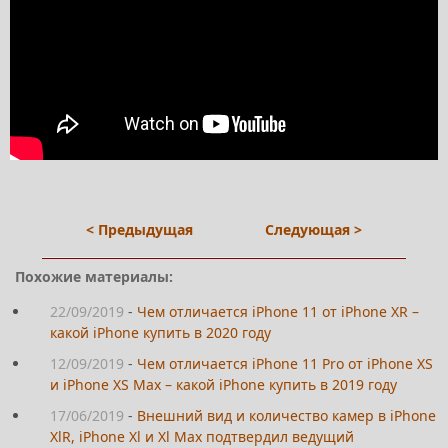
< Предыдущая
Следующая >
Похожие материалы:
22/09/2019
-
Чем отличается iPhone 11 от iPhone XR –
какой iPhone купить в 2020 году
12/09/2019
-
Чем отличается iPhone 11 Pro от iPhone XS
и iPhone XS Max – какой iPhone купить в 2019 году
17/06/2019
-
Внешний вид и количество камер в iPhone
XlR, iPhone Xl и Xl Max подтвердил ведущий