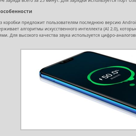
% заряда всего за 25 минут. Для зарядки используется порт US
- особенности
з коробки предложит пользователям последнюю версию Android 
ерживает алгоритмы искусственного интеллекта (AI 2.0), кото
ми. Для высокого качества звука используется цифро-аналог