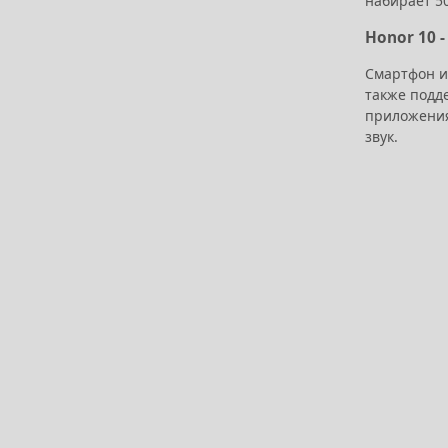
набирает 50
Honor 10 
Смартфон и
также подд
приложения
звук.