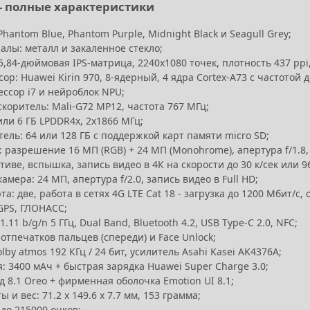
 - полные характеристики
Phantom Blue, Phantom Purple, Midnight Black и Seagull Grey;
алы: металл и закаленное стекло;
5,84-дюймовая IPS-матрица, 2240х1080 точек, плотность 437 ppi,
ор: Huawei Kirin 970, 8-ядерный, 4 ядра Cortex-A73 с частотой до 
ссор i7 и нейроблок NPU;
коритель: Mali-G72 MP12, частота 767 МГц;
или 6 ГБ LPDDR4x, 2х1866 МГц;
ель: 64 или 128 ГБ с поддержкой карт памяти micro SD;
 разрешение 16 МП (RGB) + 24 МП (Monohrome), апертура f/1.8
тиве, вспышка, запись видео в 4К на скорости до 30 к/сек или 96
амера: 24 МП, апертура f/2.0, запись видео в Full HD;
та: две, работа в сетях 4G LTE Cat 18 - загрузка до 1200 Мбит/с,
GPS, ГЛОНАСС;
01.11 b/g/n 5 ГГц, Dual Band, Bluetooth 4.2, USB Type-C 2.0, NFC;
отпечатков пальцев (спереди) и Face Unlock;
olby atmos 192 КГц / 24 бит, усилитель Asahi Kasei AK4376A;
: 3400 мАч + быстрая зарядка Huawei Super Charge 3.0;
 8.1 Oreo + фирменная оболочка Emotion UI 8.1;
ы и вес: 71.2 х 149.6 х 7.7 мм, 153 грамма;
 до 215000 очков;