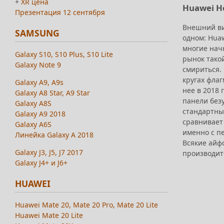
+
XR цена
Huawei H
Презентация 12 сентября
Внешний ви
SAMSUNG
одном: Huaw
многие начн
Galaxy S10, S10 Plus, S10 Lite
рынок такой
Galaxy Note 9
смириться. 
кругах флаг
Galaxy A9, A9s
нее в 2018 
Galaxy A8 Star, A9 Star
панели безу
Galaxy A8S
стандартные
Galaxy A9 2018
сравнивает
Galaxy A6S
именно с п
Линейка Galaxy A 2018
Всякие айф
Galaxy J3, J5, J7 2017
производите
Galaxy J4+ и J6+
HUAWEI
Huawei Mate 20, Mate 20 Pro, Mate 20 Lite
Huawei Mate 20 Lite