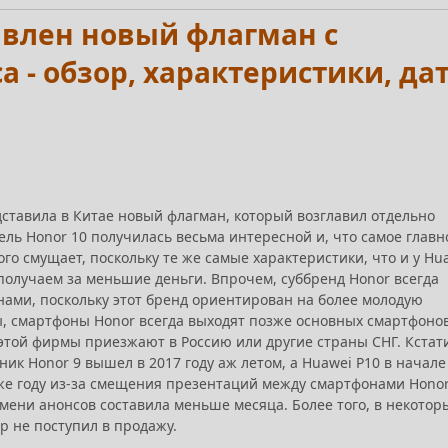
тавлен новый флагман с
 - обзор, характеристики, да
ставила в Китае новый флагман, который возглавил отдельно
ль Honor 10 получилась весьма интересной и, что самое главн
ого смущает, поскольку те же самые характеристики, что и у Hu
получаем за меньшие деньги. Впрочем, суббренд Honor всегда
нами, поскольку этот бренд ориентирован на более молодую
ы, смартфоны Honor всегда выходят позже основных смартфоно
 этой фирмы приезжают в Россию или другие страны СНГ. Кстат
ик Honor 9 вышел в 2017 году аж летом, а Huawei P10 в начале
же году из-за смещения презентаций между смартфонами Honor
мени анонсов составила меньше месяца. Более того, в некотор
ор не поступил в продажу.