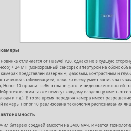
- камеры
новинка отличается от Huawei P20, однако не в худшую сторон
нсор) + 24 МП (монохромный сенсор) с апертурой на обоих объек
в камерах представлен лазерным, фазовым, контрастным и глуб
оптической стабилизацией, плюс ко всему умеет записывать за
, Honor 10 проявит себя в плане фото- и видеовозможностей т
Нейротехнологии также помогут каждому владельцу иметь отсор
люди и т.д.). В то же время передняя камера имеет разрешение 
й камеры Honor 10 реализована технология распознавания лиц
- автономность
чил батарею средней емкости на 3400 мАч. Имеется технология