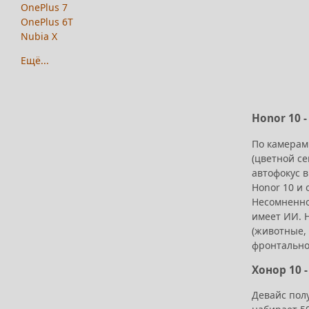
OnePlus 7
OnePlus 6T
Nubia X
Ещё...
Honor 10 
По камерам 
(цветной се
автофокус 
Honor 10 и 
Несомненно
имеет ИИ. 
(животные, 
фронтально
Хонор 10 
Девайс полу