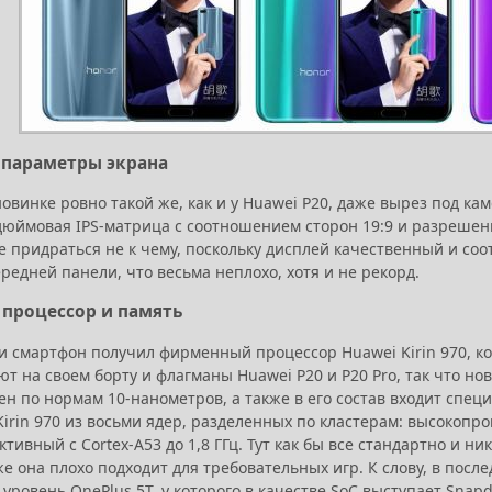
- параметры экрана
овинке ровно такой же, как и у Huawei P20, даже вырез под ка
дюймовая IPS-матрица с соотношением сторон 19:9 и разрешением
е придраться не к чему, поскольку дисплей качественный и соо
едней панели, что весьма неплохо, хотя и не рекорд.
- процессор и память
и смартфон получил фирменный процессор Huawei Kirin 970, к
т на своем борту и флагманы Huawei P20 и P20 Pro, так что н
ен по нормам 10-нанометров, а также в его состав входит спе
irin 970 из восьми ядер, разделенных по кластерам: высокопрои
тивный с Cortex-A53 до 1,8 ГГц. Тут как бы все стандартно и ни
же она плохо подходит для требовательных игр. К слову, в пос
о уровень OnePlus 5T, у которого в качестве SoC выступает Snapd