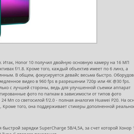
у. Итак, Honor 10 получил двойную основную камеру на 16 МП
тивах f/1.8. Кроме того, каждый объектив имеет по 6 линз, а
инным. В общем, фокусируется девайс весьма быстро. Оборудо
медленное видео в 960 fps в разрешении 720р или 4К @30 fps.
олько с лучшей стороны, ведь для улучшенной съемки аппарат
тированные фото по папкам в зависимости от типов фото
24 Мп со светосилой f/2.0 - полная аналогия Huawei P20. На ос
. Кроме того, она поддерживает стикеры дополненной реально
 быстрой зарядки SuperCharge 5В/4,5А, за счет которой Хонор 