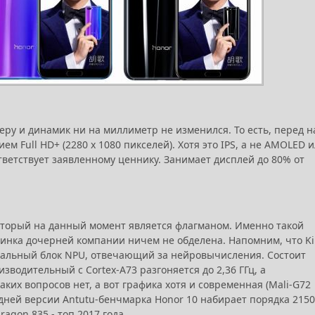
меру и динамик ни на миллиметр не изменился. То есть, перед 
 Full HD+ (2280 х 1080 пикселей). Хотя это IPS, а не AMOLED 
тветствует заявленному ценнику. Занимает дисплей до 80% от
оторый на данный момент является флагманом. Именно такой
овинка дочерней компании ничем не обделена. Напомним, что Ki
циальный блок NPU, отвечающий за нейровычисления. Состоит
зводительный с Cortex-A73 разгоняется до 2,36 ГГц, а
каких вопросов нет, а вот графика хотя и современная (Mali-G72
ледней версии Antutu-бенчмарка Honor 10 набирает порядка 215
ragon 835 - топ 2017 года.