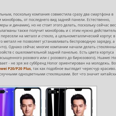
ьным, поскольку компания совместила сразу два смартфона в
и монобровь, от последнего вид задней панели. Естественно,
ры и динамик), но не стоит этого делать, поскольку сейчас ве
ти флагманы также получит монобровь и с этим нужно действител
 пересели на металл и стекло, а цельнометаллический корпус в
то металл не позволяет устанавливать беспроводную зарядку, а 
сли что). Однако сейчас многие компании начали делать стеклянны
тройств с ошеломительной задней панелью. Есть цвета корпуса
асыщенного розового или с розового до бирюзового). Huawei H
ает - не зря же суббренд Honor ориентирован на молодежь. Во
wei P20/P20 Plus
, так как подобное выглядит чересчур красиво.
ми скучными одноцветными стекляшками. Вот что значит китайск