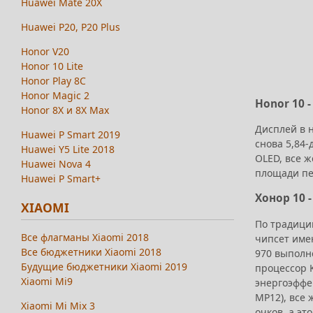
Huawei Mate 20X
Huawei P20, P20 Plus
Honor V20
Honor 10 Lite
Honor Play 8C
Honor Magic 2
Honor 10 
Honor 8X и 8X Max
Дисплей в н
Huawei P Smart 2019
снова 5,84-
Huawei Y5 Lite 2018
OLED, все ж
Huawei Nova 4
площади пер
Huawei P Smart+
Хонор 10 
XIAOMI
По традици
Все флагманы Xiaomi 2018
чипсет имею
Все бюджетники Xiaomi 2018
970 выполн
Будущие бюджетники Xiaomi 2019
процессор K
Xiaomi Mi9
энергоэффек
MP12), все 
Xiaomi Mi Mix 3
очков, а эт