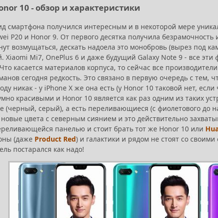
onor 10 - обзор и характеристики
д смартфона получился интересным и в некоторой мере уникал
ei P20 и Honor 9. От первого десятка получила безрамочность 
ут возмущаться, дескать надоела это монобровь (вырез под каме
. Xiaomi Mi7, OnePlus 6 и даже будущий Galaxy Note 9 - все э
Что касается материалов корпуса, то сейчас все производители
манов сегодня редкость. Это связано в первую очередь с тем, ч
году никак - у iPhone X же она есть (у Honor 10 таковой нет, е
мно красивыми и Honor 10 является как раз одним из таких ус
 (черный, серый), а есть переливающиеся (с фиолетового до н
 новые цвета с северным сиянием и это действительно захватыв
ереливающейся панелью и стоит брать тот же Honor 10 или
Hua
оны (даже
Product Red
) и галактики и рядом не стоят со свои
ль постарался как надо!