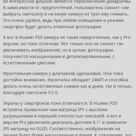
ее интересной фишкой является переключение диафрагмы.
В зависимости от предпочтений, пользователь сможет сам
выбрать светосилу и на какую камеру из трех ему снимать.
Это очень удобно, ведь при любом освещении и режиме
смартфон будет делать отменные фотографии.
А вот в Huawei P20 камера не такая навороченная, как у Pro
версии, но тоже отличная. Вот только она не сможет так
увеличивать изображения, но в целом, фотографии
получаются насыщенными и детализированными, с
естественными цветами.
Фронтальная камера у флагманов одинаковая. Она тоже
достойна внимания. Фронталка обладает 24МП и способна
делать очень качественные снимки как и днем, так и ночью,
благодаря светосиле f/2.0.
Экраны у смартфонов тоже отличаются. В Huawei P20
встроена привычная нам матрица IPS с высоким
разрешением и хорошей плотностью пикселей. А вот в
версии Pro увеличили диагональ дисплея 6,1" и заменили
IPS матрицу на OLED. Соответственно, изображение на
экране будет более насыщенным и ярким. К сожалению, это