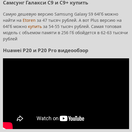
Самсунг Галакси С9 и С9+ купить
Самую дешевую версию Samsung Galaxy S9 64Гб можно
найти на
Etoren
за 47 тысяч рублей. А вот Plus версию на
64Гб можно
купить
за 54-55 тысяч рублей. Самая топовая
модель с объемом памяти в 256 Гб обойдется в 62-63 тысячи
рублей
Huawei P20 и P20 Pro видеообзор