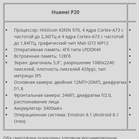
Huawei P20
Процессор: HiSilicon KIRIN 970, 4 ядра Cortex-A73 с
частотой до 2,36ГГц и 4 ядра Cortex-A73 с частотой
до 1,84ГГц, графический чип Mali-G72 MP12
Оперативная память: 4Гб типа LPDDR4X
Встроенная память: 128Гб
Экран: диагональ 5,8", разрешение 1080х2240
пикселей, плотность пикселей 429ppi, тип
матрицы IPS
Основная камера: двойная 12МП+20МП, диафрагма
f/1.8
Фронтальная камера: 24МП, диафрагма f/2.0,
распознавание лица
Аккумулятор: 3400мАч
Операционная система: Emotion 8.1 (Android 8.1
Oreo)
Оба смартфона оснащены топовым восьмиядерным