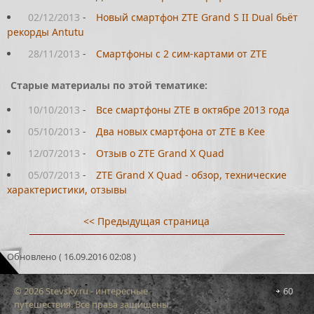
02/12/2013
-
Новый смартфон ZTE Grand S II Dual бьёт
рекорды Antutu
28/11/2013
-
Смартфоны с 2 сим-картами от ZTE
Старые материалы по этой тематике:
10/10/2013
-
Все смартфоны ZTE в октябре 2013 года
05/10/2013
-
Два новых смартфона от ZTE в Кее
12/07/2013
-
Отзыв о ZTE Grand X Quad
05/07/2013
-
ZTE Grand X Quad - обзор, технические
характеристики, отзывы
<< Предыдущая страница
Обновлено ( 16.09.2016 02:08 )
© 2026 Stevsky.ru - интересные
60
путешествия. Все права защищены.