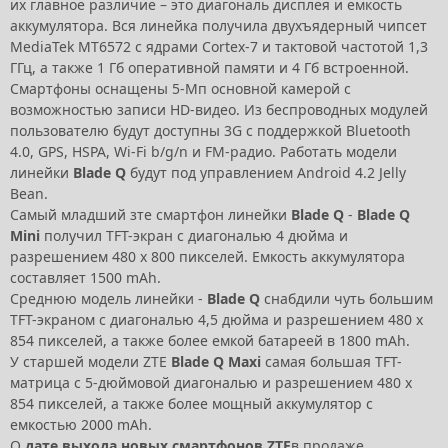
их главное различие – это диагональ дисплея и емкость
аккумулятора. Вся линейка получила двухъядерный чипсет
MediaTek MT6572 с ядрами Cortex-7 и тактовой частотой 1,3
ГГц, а также 1 Гб оперативной памяти и 4 Гб встроенной.
Смартфоны оснащены 5-Мп основной камерой с
возможностью записи HD-видео. Из беспроводных модулей
пользователю будут доступны 3G с поддержкой Bluetooth
4.0, GPS, HSPA, Wi-Fi b/g/n и FM-радио. Работать модели
линейки
Blade Q
будут под управлением Android 4.2 Jelly
Bean.
Самый младший зте смартфон линейки
Blade Q
-
Blade Q
Mini
получил TFT-экран с диагональю 4 дюйма и
разрешением 480 х 800 пикселей. Емкость аккумулятора
составляет 1500 mAh.
Среднюю модель линейки -
Blade Q
снабдили чуть большим
TFT-экраном с диагональю 4,5 дюйма и разрешением 480 х
854 пикселей, а также более емкой батареей в 1800 mAh.
У старшей модели ZTE
Blade Q Maxi
самая большая TFT-
матрица с 5-дюймовой диагональю и разрешением 480 x
854 пикселей, а также более мощный аккумулятор с
емкостью 2000 mAh.
О
дате выхода новых смартфонов ZTE
в продаже