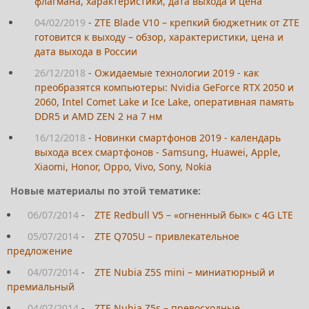
флагмана, характеристики, дата выхода и цена
04/02/2019
-
ZTE Blade V10 – крепкий бюджетник от ZTE
готовится к выходу – обзор, характеристики, цена и
дата выхода в России
26/12/2018
-
Ожидаемые технологии 2019 - как
преобразятся компьютеры: Nvidia GeForce RTX 2050 и
2060, Intel Comet Lake и Ice Lake, оперативная память
DDR5 и AMD ZEN 2 на 7 нм
16/12/2018
-
Новинки смартфонов 2019 - календарь
выхода всех смартфонов - Samsung, Huawei, Apple,
Xiaomi, Honor, Oppo, Vivo, Sony, Nokia
Новые материалы по этой тематике:
06/07/2014
-
ZTE Redbull V5 – «огненный бык» с 4G LTE
05/07/2014
-
ZTE Q705U – привлекательное
предложение
04/07/2014
-
ZTE Nubia Z5S mini – миниатюрный и
премиальный
04/07/2014
-
ZTE Nubia Z5s – превосходные