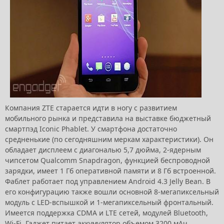
Компания ZTE старается идти в ногу с развитием
мобильного рынка и представила на выставке бюджетный
смартпэд Iconic Phablet. У смартфона достаточно
средненькие (по сегодняшним меркам характеристики). Он
обладает дисплеем с диагональю 5,7 дюйма, 2-ядерным
чипсетом Qualcomm Snapdragon, функцией беспроводной
зарядки, имеет 1 Гб оперативной памяти и 8 Гб встроенной.
Фаблет работает под управлением Android 4.3 Jelly Bean. В
его конфигурацию также вошли основной 8-мегапиксельный
модуль с LED-вспышкой и 1-мегапиксельный фронтальный.
Имеется поддержка CDMA и LTE сетей, модулей Bluetooth,
Wi-Fi. Гаджет питает аккумулятор объемом 3200 мАч.