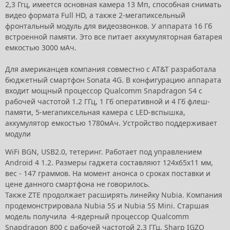
2,3 Ггц, имеется основная камера 13 Мп, способная снимать
видео формата Full HD, а также 2-мегапиксельный
фронтальный модуль для видеозвонков. У аппарата 16 Гб
встроенной памяти. Это все питает аккумуляторная батарея
емкостью 3000 мАч.
Для американцев компания совместно с AT&T разработала
бюджетный смартфон Sonata 4G. В конфигурацию аппарата
входит мощный процессор Qualcomm Snapdragon S4 с
рабочей частотой 1.2 ГГц, 1 Гб оперативной и 4 Гб флеш-
памяти, 5-мегапиксельная камера с LED-вспышка,
аккумулятор емкостью 1780мАч. Устройство поддерживает
модули
WiFi BGN, USB2.0, тетеринг. Работает под управлением
Android 4 1.2. Размеры гаджета составляют 124х65х11 мм,
вес - 147 граммов. На момент анонса о сроках поставки и
цене данного смартфона не говорилось.
Также ZTE продолжает расширять линейку Nubia. Компания
продемонстрировала Nubia 5S и Nubia 5S Mini. Старшая
модель получила 4-ядерный процессор Qualcomm
Snapdragon 800 с рабочей частотой 2,3 ГГц, Sharp IGZO