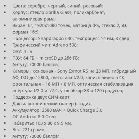
Цвета: серебро, черный, синий, розовый;
Корпус: стекло Gorilla Glass, поликарбонат,
алюминиевая рама;
Экран: 6", 1920х1080 точек, матрица IPS, стекло 2,5D,
формат 16:9;
Процессор: Snapdragon 630, техпроцесс 14 нм, 8 ядер;
Графический чип: Adreno 508;
ОЗУ: 4 ГБ
ПЗУ: 64 ГБ + microSD до 256 ГБ;
Антуту: 70000 баллов;
Камеры: основная - Sony Exmor RS на 23 МП, гибридный
АФ, ISO до 12800, светосила f/2.0, запись видео в 4К,
фронтальная – 16 МП + 8 МП, оптическая стабилизация,
апертура f/2.0 и f/2.4, угол обзор 88 и 120 градусов;
Поддержка двух СИМ-карт;
Дактилоскопический сканер (сзади);
Аккумулятор: 3580 мАч + Quick Charge 3.0;
ОС Android 8.0 Oreo;
Габариты: 163 x 80 x 9,5 мм,
Вес: 221 грамм;
Антуту: 70000 баллов;