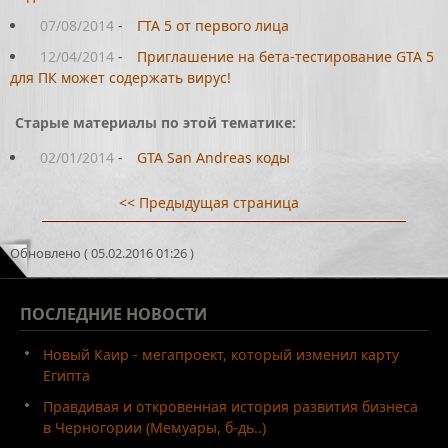
07/08/2014
-
ГТА 5 от первого лица
12/04/2014
-
Приглашение на бета-тестирование GTA 5
для ПК может содержать вирус!
Старые материалы по этой тематике:
02/01/2014
-
GTA San Andreas коды
<< Предыдущая страница
Обновлено ( 05.02.2016 01:26 )
ПОСЛЕДНИЕ
НОВОСТИ
Новый Каир - мегапроект, который изменил карту
Египта
Правдивая и откровенная история развития бизнеса
в Черногории (Мемуары, б-дь..)