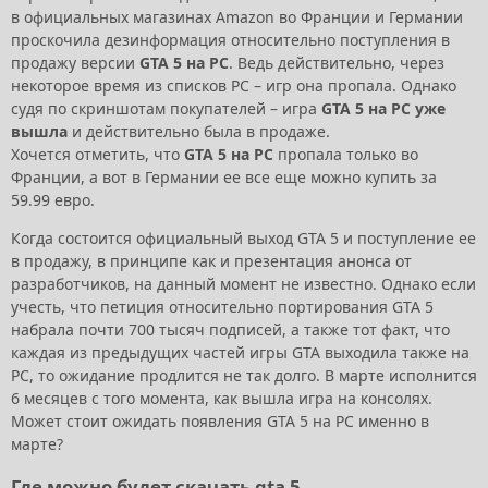
в официальных магазинах Amazon во Франции и Германии
проскочила дезинформация относительно поступления в
продажу версии
GTA 5 на PC
. Ведь действительно, через
некоторое время из списков PC – игр она пропала. Однако
судя по скриншотам покупателей – игра
GTA 5 на PC уже
вышла
и действительно была в продаже.
Хочется отметить, что
GTA 5 на PC
пропала только во
Франции, а вот в Германии ее все еще можно купить за
59.99 евро.
Когда состоится официальный выход GTA 5 и поступление ее
в продажу, в принципе как и презентация анонса от
разработчиков, на данный момент не известно. Однако если
учесть, что петиция относительно портирования GTA 5
набрала почти 700 тысяч подписей, а также тот факт, что
каждая из предыдущих частей игры GTA выходила также на
РС, то ожидание продлится не так долго. В марте исполнится
6 месяцев с того момента, как вышла игра на консолях.
Может стоит ожидать появления GTA 5 на PC именно в
марте?
Где можно будет скачать gta 5