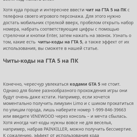
Хотя куда проще и интереснее ввести
чит на ГТА 5 на ПК
с
телефона своего игрового персонажа. Для этого нужно
достать мобильник стрелкой вверх, пробелом открыть набор
номера, набрать соответствующие цифры с помощью
стрелочки и кнопки Enter, затем нажать на звонок. Узнать о
том, какие есть
читы-коды на ГТА 5
, а также эффект от их
использования, вы сможете в нашей статье.
Читы-коды на ГТА 5 на ПК
Конечно, чересчур увлекаться
кодами GTA 5
не стоит.
Однако для более разнообразного прохождения игры они
будут очень даже кстати. Например, если хочется
моментально получить лимузин Limo и с шиком прокатиться
по улицам города, лишь наберите номер 1-999-846-39663
или введите VINEWOOD через консоль – и мечта сбылась.
Хотя иногда чит-коды нужны вовсе не для веселья,
например, набрав PAINKILLER, можно получить бессмертие.
К сожалению, эффект от использования кода