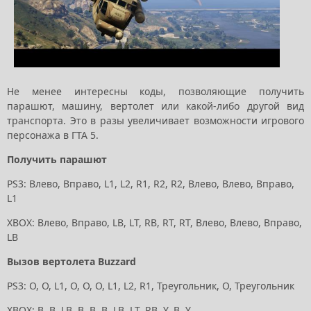
Не менее интересны коды, позволяющие получить
парашют, машину, вертолет или какой-либо другой вид
транспорта. Это в разы увеличивает возможности игрового
персонажа в ГТА 5.
Получить парашют
PS3: Влево, Вправо, L1, L2, R1, R2, R2, Влево, Влево, Вправо,
L1
XBOX: Влево, Вправо, LB, LT, RB, RT, RT, Влево, Влево, Вправо,
LB
Вызов вертолета Buzzard
PS3: O, O, L1, O, O, O, L1, L2, R1, Треугольник, O, Треугольник
XBOX: B, B, LB, B, B, B, LB, LT, RB, Y, B, Y