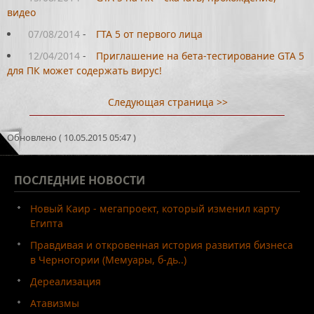
видео
07/08/2014
-
ГТА 5 от первого лица
12/04/2014
-
Приглашение на бета-тестирование GTA 5
для ПК может содержать вирус!
Следующая страница >>
Обновлено ( 10.05.2015 05:47 )
ПОСЛЕДНИЕ
НОВОСТИ
Новый Каир - мегапроект, который изменил карту
Египта
Правдивая и откровенная история развития бизнеса
в Черногории (Мемуары, б-дь..)
Дереализация
Атавизмы