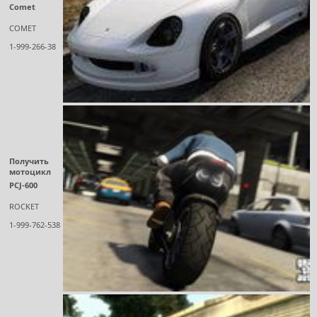
Comet
COMET
1-999-266-38
Получить
мотоцикл
PCJ-600
ROCKET
1-999-762-538