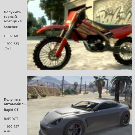
Получить
горный
мотоцикл
Sanchez
OFFROAD
1-999-633-
7623
Получить
автомобиль
Rapid GT
RAPIDGT
1-999-727-
4348