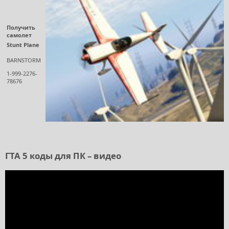
Получить
самолет
Stunt Plane
BARNSTORM
1-999-2276-
78676
ГТА 5 коды для ПК – видео