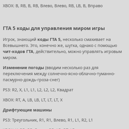
XBOX: B, RB, B, RB, Влево, Влево, RB, LB, B, Вправо
ГТА 5 коды для управления миром игры
Игрок, знающий
коды ГТА 5,
несколько смахивает на
Всевышнего. Это, конечно же, шутка, однако с помощью
чит-кодов ГТА
, действительно, можно управлять игровым
миром.
Изменение погоды
(вводим несколько раз для
переключения между
солнечно-ясно-облачно-туманно-
пасмурно-дождь-гроза-снег)
PS3: R2, X, L1, L1, L2, L2, L2, Квадрат
XBOX: RT, A, LB, LB, LT, LT, LT, X
Дрифтующие машины
PS3: Треугольник, R1, R1, Влево, R1, L1, R2, L1