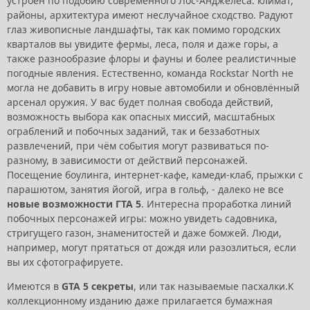
устроен по подобию современного Лос-Анджелеса: климат,
районы, архитектура имеют неслучайное сходство. Радуют
глаз живописные ландшафты, так как помимо городских
кварталов вы увидите фермы, леса, поля и даже горы, а
также разнообразие флоры и фауны и более реалистичные
погодные явления. Естественно, команда Rockstar North не
могла не добавить в игру новые автомобили и обновлённый
арсенал оружия. У вас будет полная свобода действий,
возможность выбора как опасных миссий, масштабных
ограблений и побочных заданий, так и беззаботных
развлечений, при чём события могут развиваться по-
разному, в зависимости от действий персонажей.
Посещение боулинга, интернет-кафе, камеди-клаб, прыжки с
парашютом, занятия йогой, игра в гольф, - далеко не все
новые возможности ГТА 5
. Интересна проработка линий
побочных персонажей игры: можно увидеть садовника,
стригущего газон, знаменитостей и даже бомжей. Люди,
например, могут прятаться от дождя или разозлиться, если
вы их сфотографируете.
Имеются в
GTA 5 секреты
, или так называемые пасхалки.К
коллекционному изданию даже прилагается бумажная