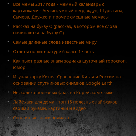
Все мемы 2017 года - мемный календарь с
картинками - Агутин, умный негр, ждун, Шурыгина,
Сычева, Дружко и прочие смешные мемасы
Рассказ на букву О (рассказ, в котором все слова
начинаются на букву О)
Самые длинные слова известные миру
Ответы по литературе 6 класс 1 часть
Как пьют разные знаки зодиака шуточный гороскоп,
юмор
Изучая карту Китая. Сравнение Китая и России на
основании спутниковых снимков Google Earth
Несколько полезных фраз на Корейском языке
Лайфхаки для дома - топ 15 полезных лайфхаков
своими руками, картинки и видео
Сволочные знаки зодиака