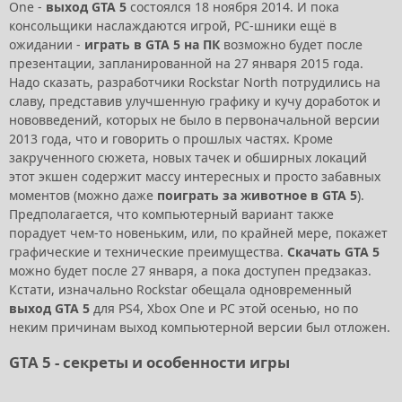
One -
выход GTA 5
состоялся 18 ноября 2014. И пока
консольщики наслаждаются игрой, PC-шники ещё в
ожидании -
играть в GTA 5 на ПК
возможно будет после
презентации, запланированной на 27 января 2015 года.
Надо сказать, разработчики Rockstar North потрудились на
славу, представив улучшенную графику и кучу доработок и
нововведений, которых не было в первоначальной версии
2013 года, что и говорить о прошлых частях. Кроме
закрученного сюжета, новых тачек и обширных локаций
этот экшен содержит массу интересных и просто забавных
моментов (можно даже
поиграть за животное в GTA 5
).
Предполагается, что компьютерный вариант также
порадует чем-то новеньким, или, по крайней мере, покажет
графические и технические преимущества.
Скачать GTA 5
можно будет после 27 января, а пока доступен предзаказ.
Кстати, изначально Rockstar обещала одновременный
выход GTA 5
для PS4, Xbox One и PC этой осенью, но по
неким причинам выход компьютерной версии был отложен.
GTA 5 - секреты и особенности игры