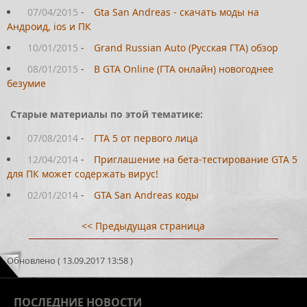
07/04/2015
-
Gta San Andreas - скачать моды на
Андроид, ios и ПК
10/01/2015
-
Grand Russian Auto (Русская ГТА) обзор
08/01/2015
-
В GTA Online (ГТА онлайн) новогоднее
безумие
Старые материалы по этой тематике:
07/08/2014
-
ГТА 5 от первого лица
12/04/2014
-
Приглашение на бета-тестирование GTA 5
для ПК может содержать вирус!
02/01/2014
-
GTA San Andreas коды
<< Предыдущая страница
Обновлено ( 13.09.2017 13:58 )
ПОСЛЕДНИЕ
НОВОСТИ